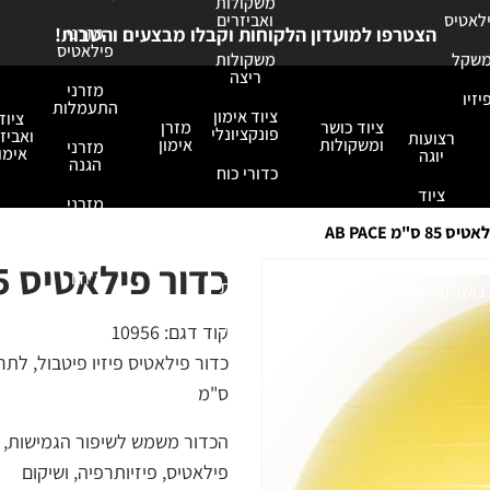
משקולות
ילאטיס
ואביזרים
מזרני
הצטרפו למועדון הלקוחות וקבלו מבצעים והטבות!
פילאטיס
משקל
משקולות
ריצה
מזרני
יזיו
התעמלות
ציוד אימון
ציוד
ציוד כושר
מזרן
פונקציונלי
ואביזר
רצועות
ומשקולות
אימון
מזרני
אימון
יוגה
הגנה
כדורי כוח
ציוד
מזרני
מדיטציה
אביזרי
נחיתה
כושר
8 ס"מ AB PACE
מזרני
כדור פילאטיס 85 ס"מ AB PACE
גומיות
ג'ודו
ורצועות
כושר ואירובי
כפפות
קוד דגם:
10956
אימון
אחסנה
ס"מ
הכדור משמש לשיפור הגמישות, חיז
פילאטיס, פיזיותרפיה, ושיקום