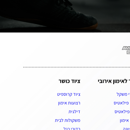
 לאימון אירובי
ציוד כושר
י משקל
ציוד קרוספיט
 פילאטיס
רצועות אימון
פילאטיס
דילגית
אימון
משקולות לבית
יוגה
כדורי רגל