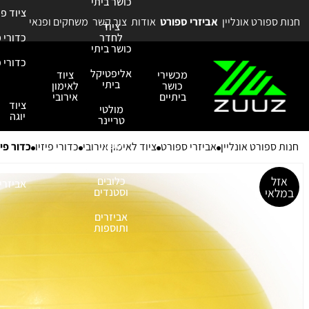
כושר ביתי
ציוד פ
חנות ספורט אונליין
אביזרי ספורט
אודות
צור קשר
משחקים ופנאי
ציוד
לחדר
כדורי 
כושר ביתי
כדורי פ
אליפטיקל
מכשירי
ציוד
ביתי
כושר
לאימון
ביתיים
אירובי
ציוד
מולטי
יוגה
טריינר
ספות
חנות ספורט אונליין
אביזרי ספורט
ציוד לאימון אירובי
כדורי פיזיו
כדור פילאטיס 5
כושר
כריות
אזל
כלובים
אביזרי 
במלאי
וסטנדים
אביזרים
ותוספות