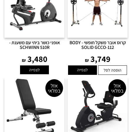
קרוס אובר משקל חופשי - BODY
אופני כושר ביתי עם משענת -
SCHWINN 510R
SOLID GCCO-112
3,480
3,749
₪
₪
לצפייה
לצפייה
הוספה לסל
אזל
אזל
במלאי
במלאי