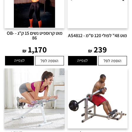
מוט קרוספיט נשים 15 ק"ג - OB-
מוט 48" לפולי 120 ס"מ - AS4812
86
1,170
239
₪
₪
לצפייה
לצפייה
הוספה לסל
הוספה לסל