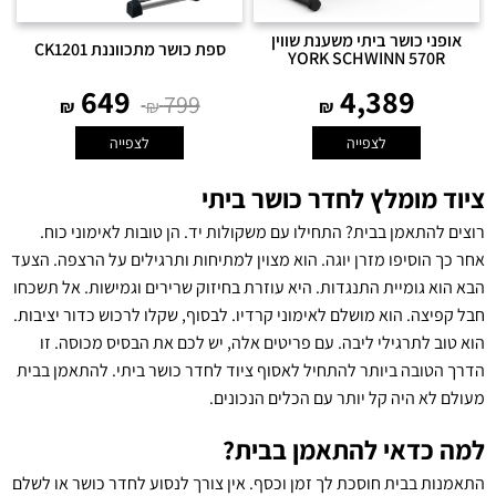
אופני כושר ביתי משענת שווין
ספת כושר מתכווננת CK1201
YORK SCHWINN 570R
649
4,389
799
₪
₪
₪
לצפייה
לצפייה
ציוד מומלץ לחדר כושר ביתי
רוצים להתאמן בבית? התחילו עם משקולות יד. הן טובות לאימוני כוח.
אחר כך הוסיפו מזרן יוגה. הוא מצוין למתיחות ותרגילים על הרצפה. הצעד
הבא הוא גומיית התנגדות. היא עוזרת בחיזוק שרירים וגמישות. אל תשכחו
חבל קפיצה. הוא מושלם לאימוני קרדיו. לבסוף, שקלו לרכוש כדור יציבות.
הוא טוב לתרגילי ליבה. עם פריטים אלה, יש לכם את הבסיס מכוסה. זו
הדרך הטובה ביותר להתחיל לאסוף ציוד לחדר כושר ביתי. להתאמן בבית
מעולם לא היה קל יותר עם הכלים הנכונים.
למה כדאי להתאמן בבית?
התאמנות בבית חוסכת לך זמן וכסף. אין צורך לנסוע לחדר כושר או לשלם