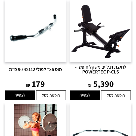
לחיצת רגליים משקל חופשי -
מוט 36" לפולי 42112 90 ס"מ
POWERTEC P-CLS
179
5,390
₪
₪
לצפייה
לצפייה
הוספה לסל
הוספה לסל