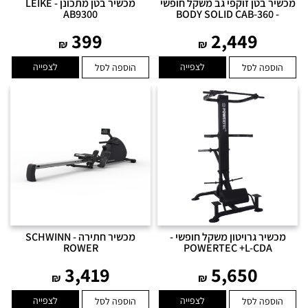
מכשיר בטן זוקפי גב משקל חופשי
מכשיר בטן מתכונן - LEIKE
AB9300
- BODY SOLID CAB-360
399
2,449
₪
₪
לצפייה
לצפייה
הוספה לסל
הוספה לסל
מכשיר גרויטון משקל חופשי -
מכשיר חתירה - SCHWINN
ROWER
POWERTEC +L-CDA
3,419
5,650
₪
₪
לצפייה
לצפייה
הוספה לסל
הוספה לסל