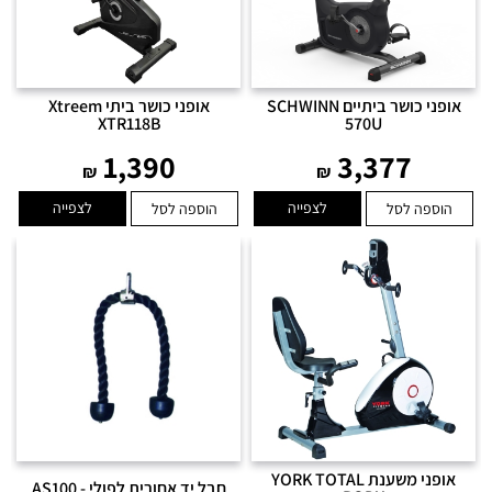
אופני כושר ביתיים SCHWINN
אופני כושר ביתי Xtreem
XTR118B
570U
1,390
3,377
₪
₪
לצפייה
לצפייה
הוספה לסל
הוספה לסל
אופני משענת YORK TOTAL
חבל יד אחורית לפולי - AS100