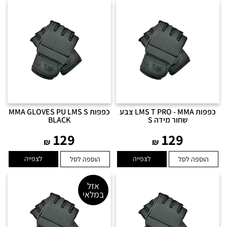
כפפות LMS T PRO - MMA צבע
כפפות MMA GLOVES PU LMS S
שחור מידה S
BLACK
129
129
₪
₪
לצפייה
לצפייה
הוספה לסל
הוספה לסל
אזל
במלאי