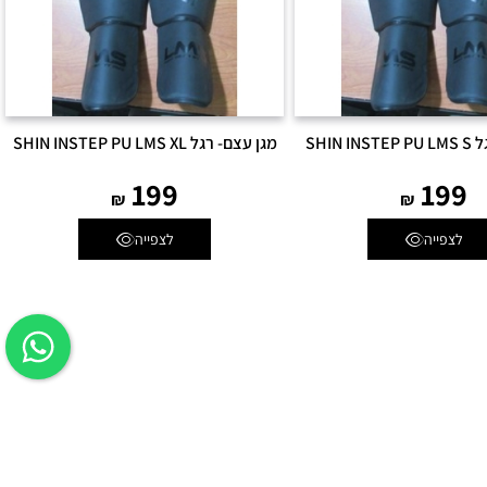
SHIN 
מגן עצם- רגל SHIN INSTEP PU LMS XL
199
199
₪
₪
לצפייה
לצפייה