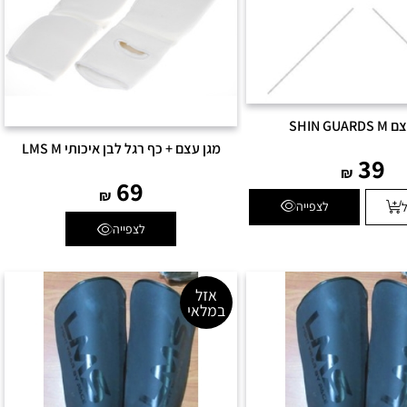
SHIN GUA
מגן עצם + כף רגל לבן איכותי LMS M
39
₪
69
₪
לצפייה
לצפייה
אזל
במלאי