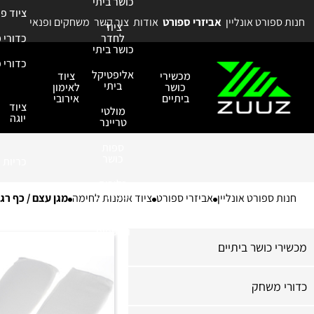
כושר ביתי
ציוד פ
חנות ספורט אונליין
אביזרי ספורט
אודות
צור קשר
משחקים ופנאי
ציוד
לחדר
כדורי 
כושר ביתי
כדורי פ
אליפטיקל
מכשירי
ציוד
ביתי
כושר
לאימון
ביתיים
אירובי
ציוד
מולטי
יוגה
טריינר
ספות
כושר
כריות
כלובים
אביזרי 
וסטנדים
חנות ספורט אונליין
אביזרי ספורט
ציוד אומנות לחימה
מגן עצם / כף רג
אביזרים
ותוספות
מכשירי כושר ביתיים
כדורי משחק