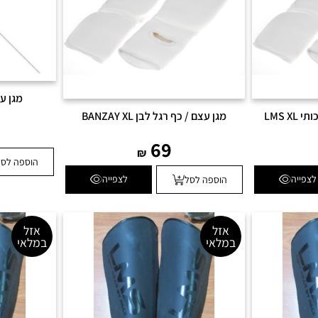
מגן עצם RDS M
LMS X
מגן עצם / כף רגל לבן BANZAY XL
69
₪
הוספה לסל
לצפייה
לצפייה
הוספה לסל
אזל
אזל
במלאי
במלאי