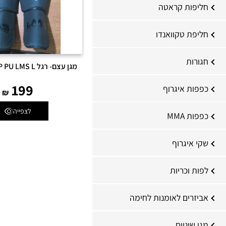
חליפות קראטה
חליפת טקוואנדו
חגורות
מגן עצם- רגל SHIN INSTEP PU LMS L
199
כפפות איגרוף
₪
לצפייה
כפפות MMA
שקי איגרוף
לפות וכריות
אביזרים לאומנות לחימה
מגן שיניים