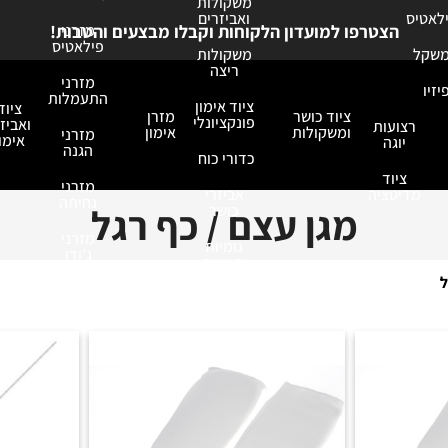
משקולות
ילאטיס
ואביזרים
מזרני
הצטרפו למועדון הלקוחות וקבלו מבצעים והטבות!
פילאטיס
משקל
משקולות
ריצה
מזרני
יזיו
התעמלות
ציוד אימון
ציוד
ציוד כושר
מזרן
פונקציונלי
ואביזר
רצועות
ומשקולות
אימון
מזרני
אימון
יוגה
הגנה
כדורי כוח
ציוד
מזרני
מדיטציה
אביזרי
נחיתה
מגן עצם / כף רגל
כושר
מזרני
גומיות
ג'ודו
ורצועות
כושר ואירובי
ל
כפפות
אימון
אחסנה