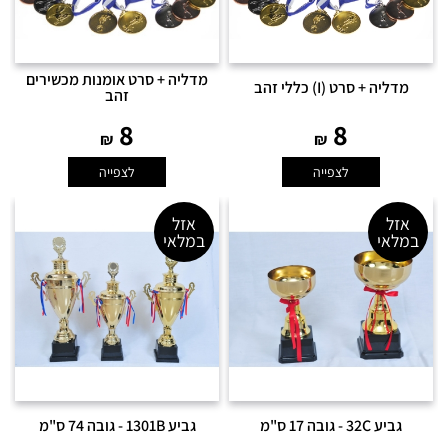
מדליה + סרט אומנות מכשירים
מדליה + סרט (I) כללי זהב
זהב
8
8
₪
₪
לצפייה
לצפייה
אזל
אזל
במלאי
במלאי
גביע 32C - גובה 17 ס"מ
גביע 1301B - גובה 74 ס"מ