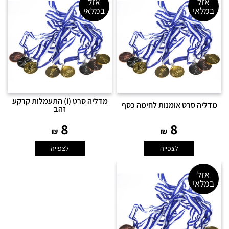
אזל
אזל
במלאי
במלאי
מדליה סרט (I) התעמלות קרקע
מדליה סרט אומנות לחימה כסף
זהב
8
8
₪
₪
לצפייה
לצפייה
אזל
במלאי