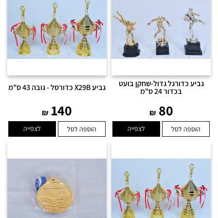
גביע כדורגל גדול-שחקן בועט
גביע X29B כדורסל - גובה 43 ס"מ
בכדור 24 ס"מ
140
80
₪
₪
לצפייה
לצפייה
הוספה לסל
הוספה לסל