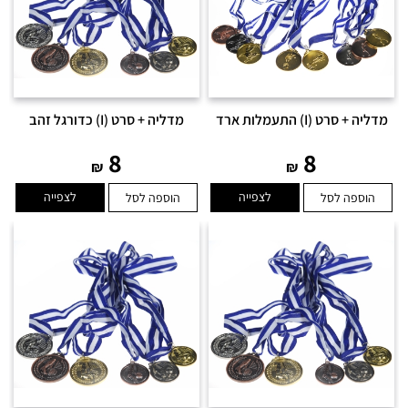
מדליה + סרט (I) התעמלות ארד
מדליה + סרט (I) כדורגל זהב
8
8
₪
₪
לצפייה
לצפייה
הוספה לסל
הוספה לסל