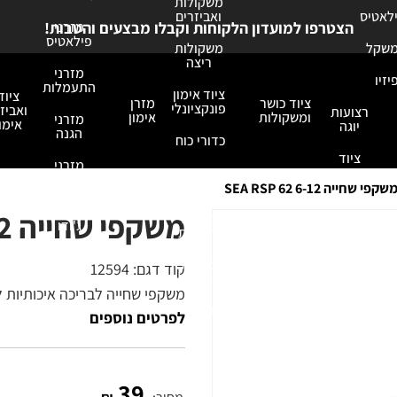
משקולות
ילאטיס
ואביזרים
מזרני
הצטרפו למועדון הלקוחות וקבלו מבצעים והטבות!
פילאטיס
משקל
משקולות
ריצה
מזרני
יזיו
התעמלות
ציוד אימון
ציוד
ציוד כושר
מזרן
פונקציונלי
ואביזר
רצועות
ומשקולות
אימון
מזרני
אימון
יוגה
הגנה
כדורי כוח
ציוד
מזרני
מדיטציה
אביזרי
נחיתה
כושר
שקפי שחייה SEA RSP 62 6-12
מזרני
משקפי שחייה SEA RSP 62 6-12
גומיות
ג'ודו
ורצועות
כושר ואירובי
כפפות
קוד דגם:
12594
אימון
משקפי שחייה לבריכה איכותיות ל
אחסנה
לפרטים נוספים
39