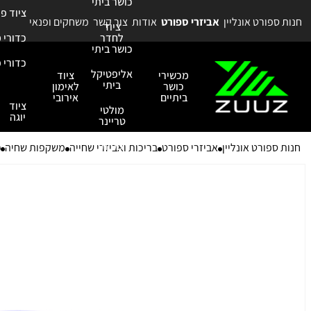
כושר ביתי
ציוד פ
חנות ספורט אונליין
אביזרי ספורט
אודות
צור קשר
משחקים ופנאי
ציוד
לחדר
כדורי 
כושר ביתי
כדורי פ
אליפטיקל
מכשירי
ציוד
ביתי
כושר
לאימון
ביתיים
אירובי
ציוד
מולטי
יוגה
טריינר
ספות
חנות ספורט אונליין
אביזרי ספורט
בריכות ואביזרי שחייה
משקפות שחיה
מ
כושר
כריות
כלובים
אביזרי 
וסטנדים
אביזרים
ותוספות