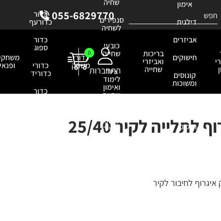
שחיה
אימון
055-6829770
כדור
סנפירים
דילגית
כדורעף
לשחיה
אביזרים
כדור
כובעי
ספוג
בריכות
שחייה
0
חישוקים
כדורי
משחקי
י
ואביזרי
משחק
כדורי
ופנאי
שחייה
התחברות
ציוד
כדוריד
קונוסים
לימוד
ומשוכות
ואימון
כדור
שחייה
פוטבול
מוצרי
עזר
בריכות
מגינים
מתקן לשק איגרוף לתלייה לקיר 25/40
ומצופי
תיקים
שחייה
כפפות
שוער
משאבות
איגרוף לחיבור לקיר