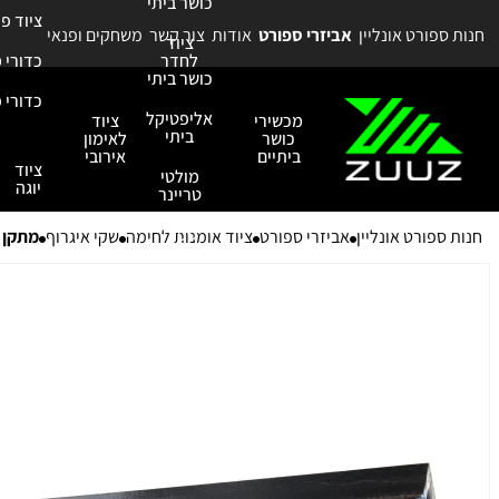
כושר ביתי
ציוד פ
חנות ספורט אונליין
אביזרי ספורט
אודות
צור קשר
משחקים ופנאי
ציוד
לחדר
כדורי 
כושר ביתי
כדורי פ
אליפטיקל
מכשירי
ציוד
ביתי
כושר
לאימון
ביתיים
אירובי
ציוד
מולטי
יוגה
טריינר
ספות
חנות ספורט אונליין
אביזרי ספורט
ציוד אומנות לחימה
שקי איגרוף
מתקן לשק
כושר
כריות
כלובים
אביזרי 
וסטנדים
אביזרים
ותוספות