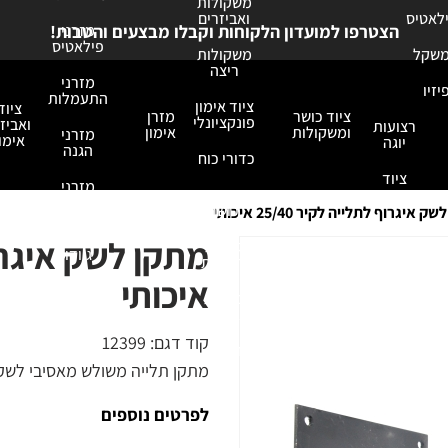
משקולות
ילאטיס
ואביזרים
מזרני
הצטרפו למועדון הלקוחות וקבלו מבצעים והטבות!
פילאטיס
משקל
משקולות
ריצה
מזרני
יזיו
התעמלות
ציוד אימון
ציוד
ציוד כושר
מזרן
פונקציונלי
ואביזר
רצועות
ומשקולות
אימון
מזרני
אימון
יוגה
הגנה
כדורי כוח
ציוד
מזרני
מדיטציה
אביזרי
נחיתה
כושר
 איגרוף לתלייה לקיר 25/40 איכותי
מזרני
גומיות
ג'ודו
ורצועות
כושר ואירובי
איכותי
כפפות
אימון
קוד דגם:
12399
אחסנה
מתקן תלייה משולש מאסיבי לשק 
לפרטים נוספים